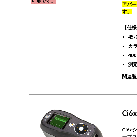
可能です。
アパー
す。
【仕様
45
カ
40
測定
関連製品：
Ci
Ci6
ープロ