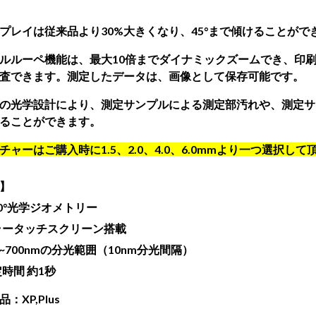
プレイは従来品より30%大きくなり、45°まで傾けることがで
ルルーペ機能は、最大10倍までダイナミックズームでき、印
査できます。測定したデータは、画像として保存可能です。
の光学設計により、測定サンプルによる測定部汚れや、測定サ
ることができます。
チャーはご購入時に1.5、2.0、4.0、6.0mmより一つ選択して
】
/0°光学ジオメトリー
ラータッチスクリーン搭載
0~700nmの分光範囲（10nm分光間隔）
時間 約1秒
品：
XP,Plus