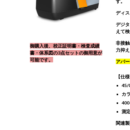
す。
ディス
デジタ
えて検
非接触
御購入後、校正証明書・検査成績
力抑え
書・体系図の3点セットの御用意が
可能です。
アパー
【仕様
45
カ
40
測定
関連
製