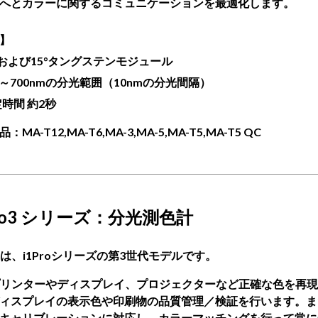
へとカラーに関するコミュニケーションを最適化します。
】
°および15°タングステンモジュール
0～700nmの分光範囲（10nmの分光間隔）
時間 約2秒
品：MA-T12
,MA-T6,MA-3,MA-5,MA-T5,MA-T5 QC
ro3 シリーズ
：分光
測色計
ro3は、i1Proシリーズの第3世代モデルです。
プリンターやディスプレイ、プロジェクターなど正確な色を再
ィスプレイの表示色や印刷物の品質管理／検証を行います。ま
キャリブレーションに対応し、カラーマッチングを行って常に