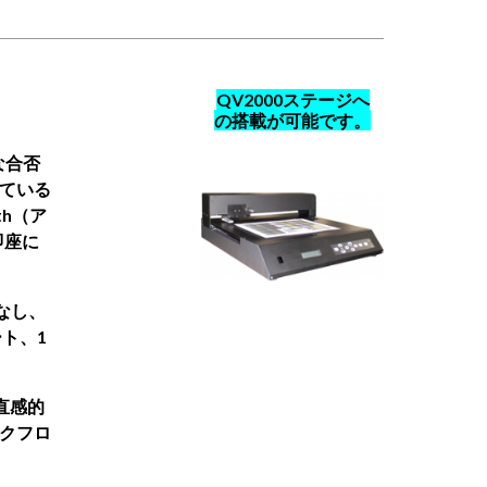
QV2000
ステージへ
の搭載が
可能です。
速な合否
ている
th（ア
即座に
なし、
ト、1
直感的
クフロ