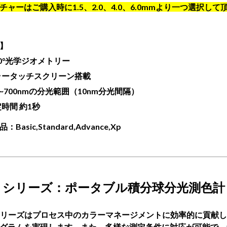
チャーはご購入時に1.5、2.0、4.0、6.0mmより一つ選択して
】
/0°光学ジオメトリー
ラータッチスクリーン搭載
0~700nmの分光範囲（10nm分光間隔）
時間 約1秒
Basic,Standard,Advance,Xp
6x シリーズ：ポータブル積分球分光測色計
xシリーズはプロセス中のカラーマネージメントに効率的に貢献
グラムを実現します。また、多様な測定条件に対応が可能で、