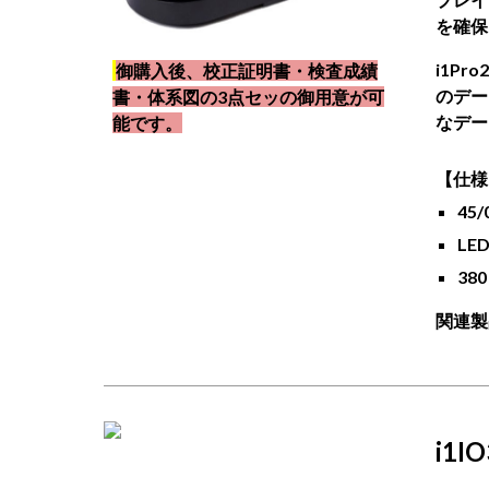
を確保
i1P
御購入後、校正証明書・検査成績
のデー
書・体系図の3点セッの御用意が可
なデー
能です。
【仕様
45
LE
38
関連製品：i
i1
IO