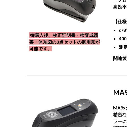
高効率
【仕様
d/
御購入後、校正証明書・検査成績
40
書・体系図の3点セットの御用意が
測
可能です。
関連製品：
MA
MA9
精密な
ラーに