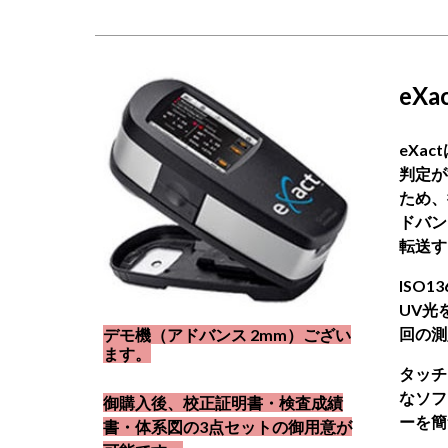
eX
eXac
判定が
ため、
ドバン
転送す
ISO
UV光
回の測
デモ機（アドバンス 2mm）ござい
ます。
タッチ
なソフ
御購入後、校正証明書・検査成績
ーを簡
書・体系図の3点セットの御用意が