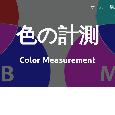
ホーム
製
ip to main content
Skip to navigat
色の計測
Color Measurement