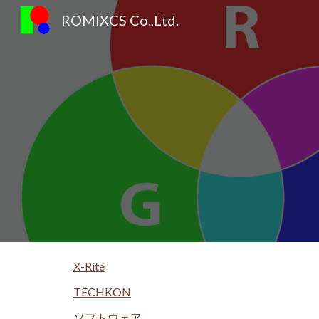
ROMIXCS Co.,Ltd.
Sk
X-Rite
TECHKON
ソフトウェア