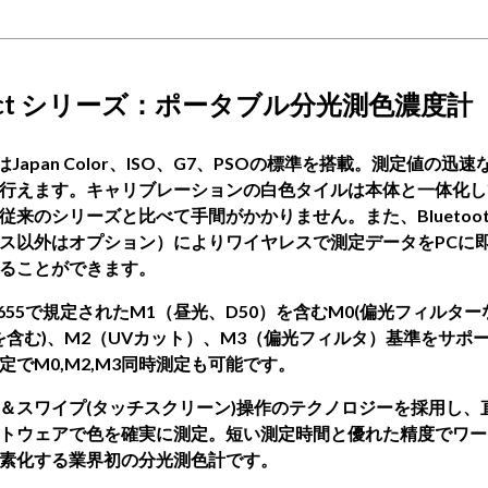
act シリーズ
：ポータブル
分光測色濃度計
tはJapan Color、ISO、G7、PSOの標準を搭載。測定値の迅
行えます。キャリブレーションの白色タイルは本体と一体化し
従来のシリーズと比べて手間がかかりません。また、Bluetoo
ス以外はオプション）によりワイヤレスで測定データをPCに
ることができます。
13655で規定されたM1（昼光、D50）を含むM0(偏
光
フィルター
を含む)、M2（UVカット）、M3（偏
光
フィルタ）基準をサポー
定でM0,M2,M3同時測定も可能です。
＆スワイプ(タッチスクリーン)操作のテクノロジーを採用し、
トウェアで色を確実に測定。短い測定時間と優れた精度でワー
素化する業界初の分光測色計です。