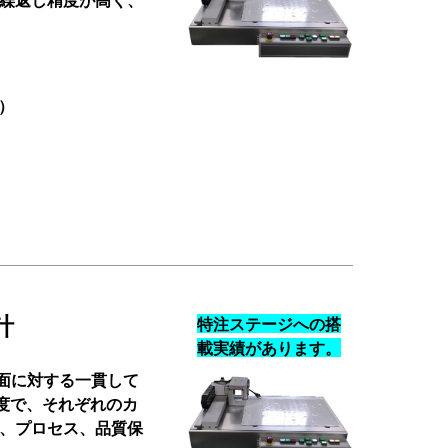
い）
計
特注ステージへの搭
載実績があります。
面に対する一貫して
度で、それぞれのカ
、プロセス、品質保