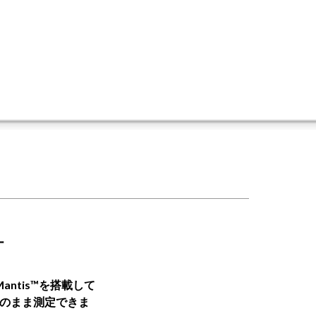
計
ntis™を搭載して
のまま測定できま