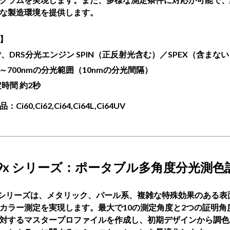
な製造環境を提供します。
】
8°、DRS分光エンジン SPIN（正反射光含む）／SPEX（含まな
0～700nmの分光
範囲（
10nmの分光間隔）
定時間
約2秒
Ci60,Ci62,Ci64,Ci64L,Ci64UV
9x
シリーズ：ポータブル
多角度分光測色
xシリーズは、メタリック、パール系、複雑な特殊効果のある表
カラー測定を実現します。最大で10の測定角度と2つの証明角
対するマスタープロファイルを作成し、初期デザインから調色