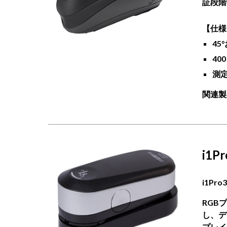
証段階
【仕様
45
40
測定
関連製
i1P
i1P
RGB
し、デ
プレイ